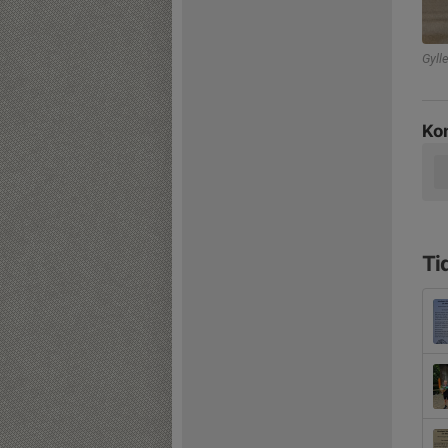
Gyll
Ko
Ti