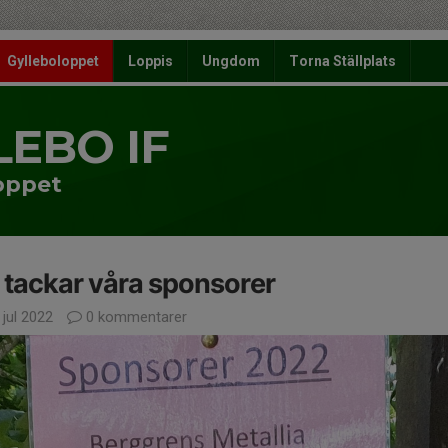
Gylleboloppet
Loppis
Ungdom
Torna Ställplats
LEBO IF
oppet
 tackar våra sponsorer
 jul 2022
0 kommentarer