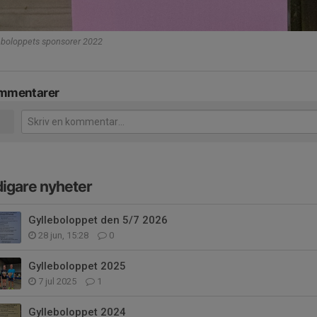
eboloppets sponsorer 2022
mmentarer
digare nyheter
Gylleboloppet den 5/7 2026
28 jun, 15:28
0
Gylleboloppet 2025
7 jul 2025
1
Gylleboloppet 2024