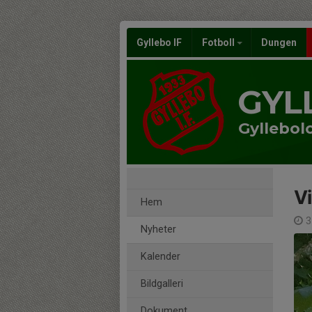
Gyllebo IF
Fotboll
Dungen
GYL
Gyllebol
Vi
Hem
3
Nyheter
Kalender
Bildgalleri
Dokument