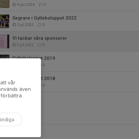
9 jun 2024
0
Segrare i Gylleboloppet 2022
5 jul 2022
0
Vi tackar våra sponsorer
3 jul 2022
0
Gylleboloppet 2019
7 jul 2019
0
Gylleboloppet 2018
att vår
1 jul 2018
0
 används även
 förbättra
ändiga