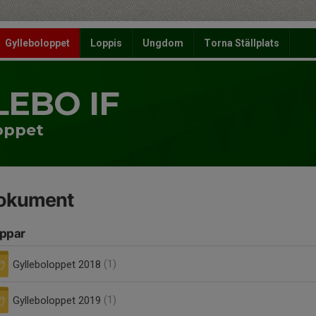
Gylleboloppet
Loppis
Ungdom
Torna Ställplats
LEBO IF
oppet
okument
ppar
Gylleboloppet 2018
(1)
Gylleboloppet 2019
(1)