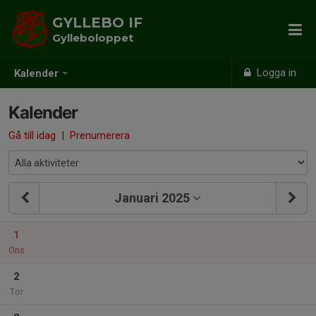
GYLLEBO IF
Gylleboloppet
Logga in
Kalender
Kalender
Gå till idag
|
Prenumerera
Januari 2025
1
Ons
2
Tor