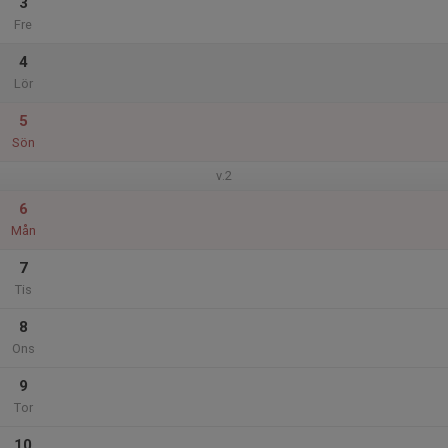
3
Fre
4
Lör
5
Sön
v.2
6
Mån
7
Tis
8
Ons
9
Tor
10