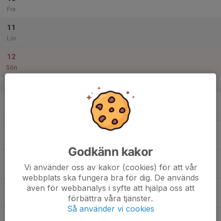
Fre
11
Lör
12
Sön
v.3
13
Mån
14
Tis
Godkänn kakor
15
Vi använder oss av kakor (cookies) för att vår
Ons
webbplats ska fungera bra för dig. De används
även för webbanalys i syfte att hjälpa oss att
16
förbättra våra tjänster.
Tor
Så använder vi cookies
17