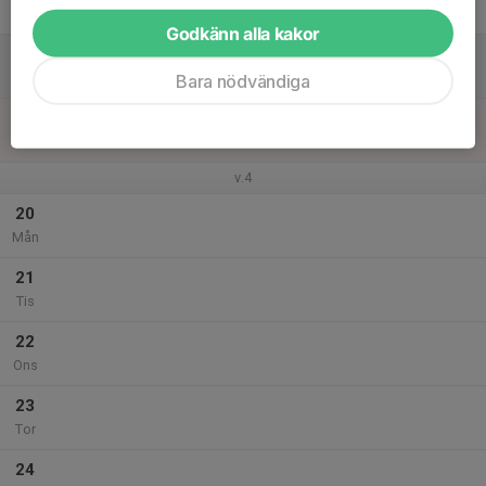
Fre
Godkänn alla kakor
18
Lör
Bara nödvändiga
19
Sön
v.4
20
Mån
21
Tis
22
Ons
23
Tor
24