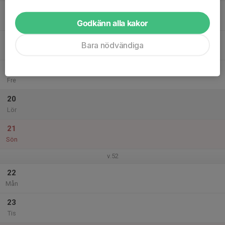
17
Ons
Godkänn alla kakor
18
Bara nödvändiga
Tor
19
Fre
20
Lör
21
Sön
v.52
22
Mån
23
Tis