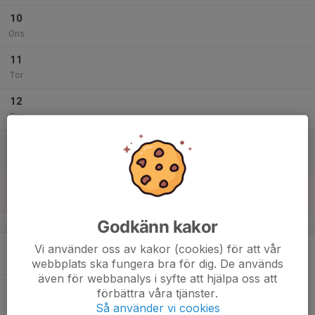
10
Ons
11
Tor
12
Fre
13
Lör
14
Sön
Godkänn kakor
v.51
15
Vi använder oss av kakor (cookies) för att vår
Mån
webbplats ska fungera bra för dig. De används
även för webbanalys i syfte att hjälpa oss att
16
förbättra våra tjänster.
Tis
Så använder vi cookies