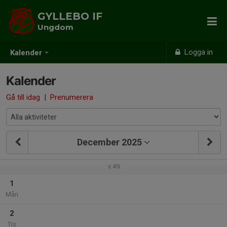
GYLLEBO IF
Ungdom
Logga in
Kalender
Kalender
Gå till idag
|
Prenumerera
December 2025
v.49
1
Mån
2
Tis