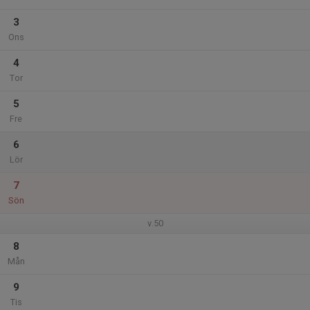
3
Ons
4
Tor
5
Fre
6
Lör
7
Sön
v.50
8
Mån
9
Tis