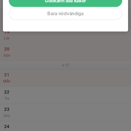
Godkänn alla kakor
Tor
Bara nödvändiga
18
Fre
19
Lör
20
Sön
v.17
21
Mån
22
Tis
23
Ons
24