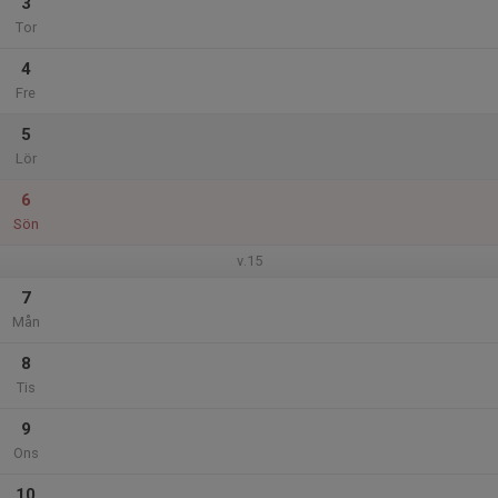
3
Tor
4
Fre
5
Lör
6
Sön
v.15
7
Mån
8
Tis
9
Ons
10