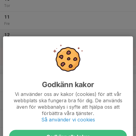
Tor
11
Fre
12
Lör
13
Sön
v.16
14
Godkänn kakor
Mån
Vi använder oss av kakor (cookies) för att vår
15
webbplats ska fungera bra för dig. De används
Tis
även för webbanalys i syfte att hjälpa oss att
förbättra våra tjänster.
16
Så använder vi cookies
Ons
17