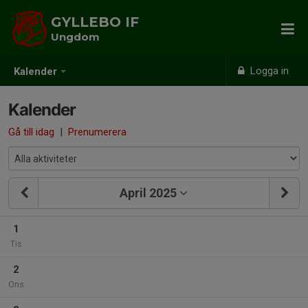
GYLLEBO IF
Ungdom
Logga in
Kalender
Kalender
Gå till idag
|
Prenumerera
April 2025
1
Tis
2
Ons