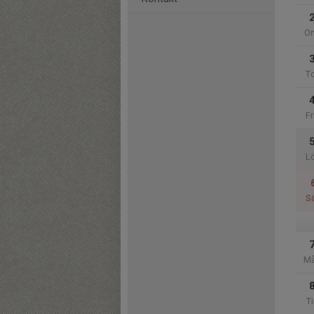
O
T
Fr
L
S
M
Ti