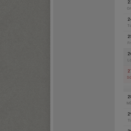
2
O
2
T
2
Fr
2
L
2
S
2
M
2
Ti