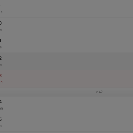
9
ns
0
or
1
e
2
ör
3
ön
v.42
4
ån
5
s