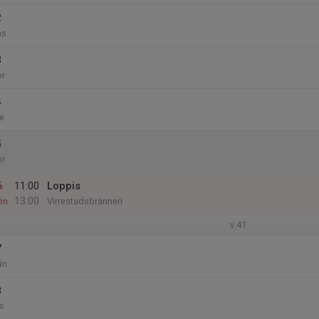
2
ns
3
or
4
e
5
ör
6
11:00
Loppis
13:00
ön
Virrestadsbränneri
v.41
7
ån
8
s