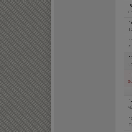
O
1
T
1
Fr
1
L
1
S
1
M
1
Ti