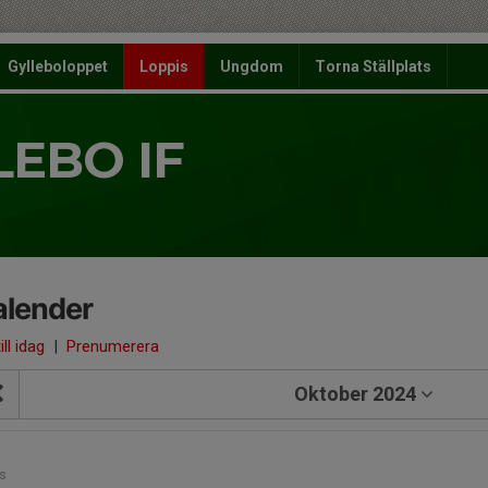
Gylleboloppet
Loppis
Ungdom
Torna Ställplats
LEBO IF
alender
ill idag
|
Prenumerera
Oktober 2024
1
s