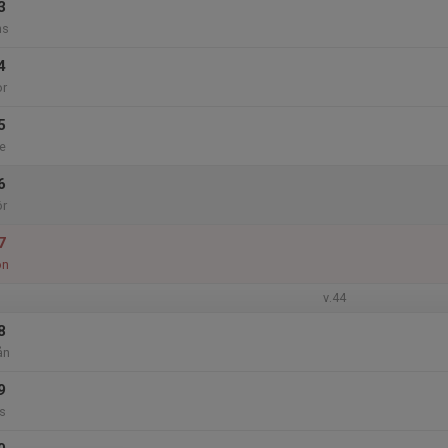
3
ns
4
or
5
e
6
ör
7
ön
v.44
8
ån
9
s