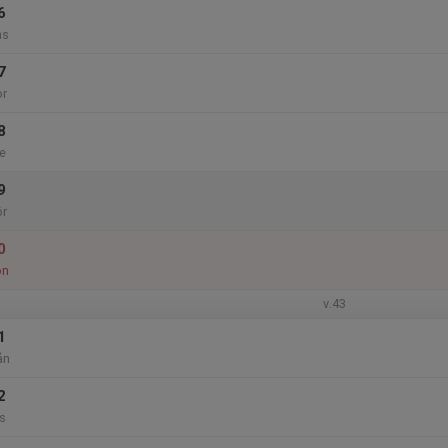
6
ns
7
or
8
e
9
ör
0
ön
v.43
1
ån
2
s