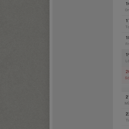
1
O
1
T
1
Fr
1
L
2
S
2
M
2
Ti