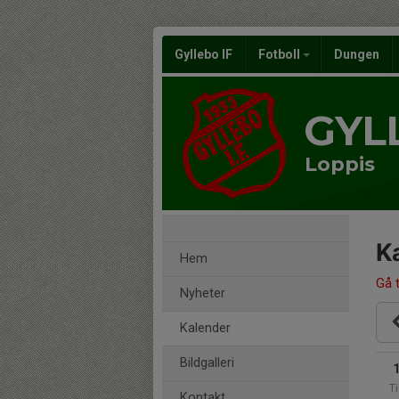
Gyllebo IF
Fotboll
Dungen
GYL
Loppis
K
Hem
Gå t
Nyheter
Kalender
Bildgalleri
Ti
Kontakt