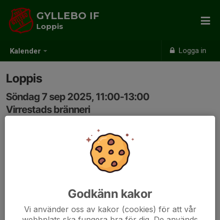
GYLLEBO IF
Loppis
Logga in
Kalender
Loppis
Söndag 7 sep 2025, 11:00-13:00
Virrestads bränneri
Samling: 11:00
Godkänn kakor
Vi använder oss av kakor (cookies) för att vår
webbplats ska fungera bra för dig. De används