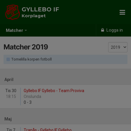
GYLLEBO IF
Korplaget
Logga in
Matcher
Matcher 2019
Tomelilla korpen fotboll
April
Tis 30
Gyllebo IF Gyllebo - Team Proviva
18:15
Onslunda
0
-
3
Maj
Tis 7
Tranås - Gyllebo IF Gyllebo