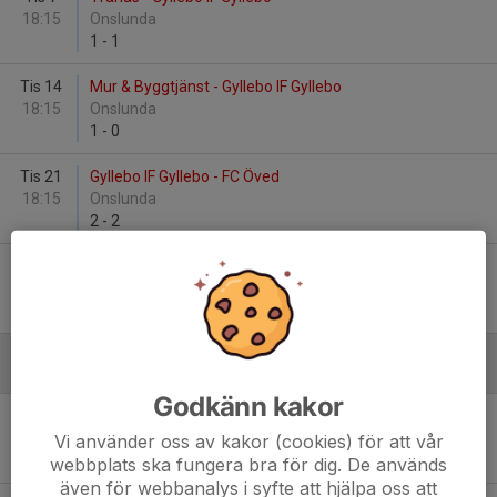
18:15
Onslunda
1
-
1
Tis 14
Mur & Byggtjänst - Gyllebo IF Gyllebo
18:15
Onslunda
1
-
0
Tis 21
Gyllebo IF Gyllebo - FC Öved
18:15
Onslunda
2
-
2
Tis 28
Gyllebo IF Gyllebo - Svarta Gänget
18:15
Onslunda
0
-
3
Juni
Godkänn kakor
Tis 4
The Playboys - Gyllebo IF Gyllebo
19:00
Onslunda
Vi använder oss av kakor (cookies) för att vår
0
-
3
webbplats ska fungera bra för dig. De används
även för webbanalys i syfte att hjälpa oss att